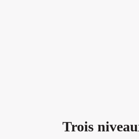
T
r
o
i
s
n
i
v
e
a
u