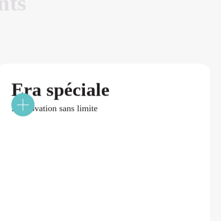
n
t
s
Era spéciale
L’innovation sans limite