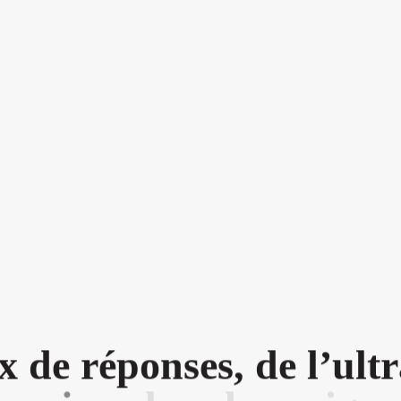
x
d
e
r
é
p
o
n
s
e
s
,
d
e
l
’
u
l
t
r