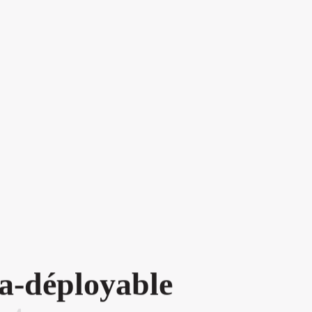
a
-
d
é
p
l
o
y
a
b
l
e