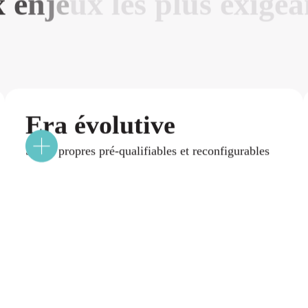
x
e
n
j
e
u
x
l
e
s
p
l
u
s
e
x
i
g
e
a
Era évolutive
Salles propres pré-qualifiables et reconfigurables